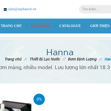
sales@anphatech.vn
TRANG CHỦ
SẢN PHẨM
CATALOGUE
GIỚI THIỆU
Hanna
Trang chủ
//
Thiết Bị Lọc Nước
//
Bơm Định Lượng
//
Han
ơm màng, nhiều model. Lưu lượng lớn nhất 18.3 l
0%