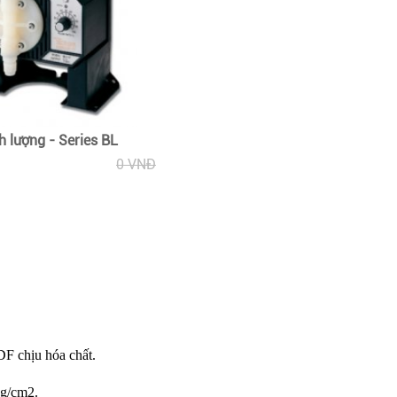
 lượng - Series BL
0 VNĐ
 chịu hóa chất.
kg/cm2.