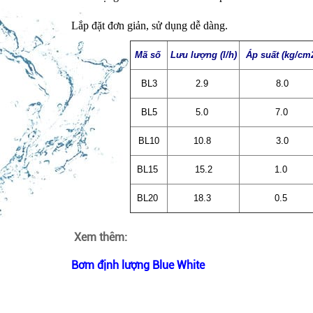
Lắp đặt đơn giản, sử dụng dễ dàng.
Mã số
Lưu lượng (l/h)
Áp suất (kg/cm
BL3
2.9
8.0
BL5
5.0
7.0
BL10
10.8
3.0
BL15
15.2
1.0
BL20
18.3
0.5
Xem thêm:
Bơm định lượng Blue White