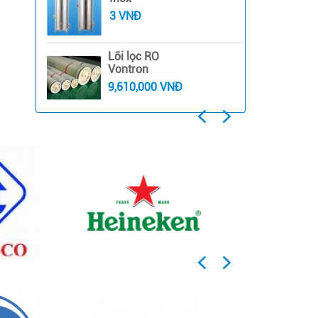
3 VNĐ
Lõi lọc RO
Vontron
9,610,000 VNĐ
Previous
Next
Previous
Next