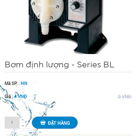
Bơm định lượng - Series BL
HN
Mã SP: :
4 VNĐ
0 VNĐ
Giá :
ĐẶT HÀNG