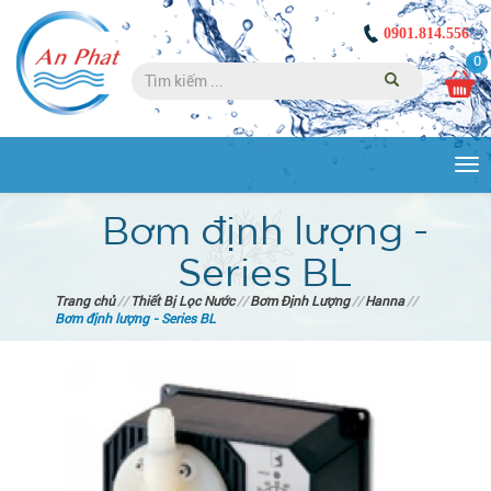
0901.814.556
0
Tog
nav
Bơm định lượng -
Series BL
Trang chủ
//
Thiết Bị Lọc Nước
//
Bơm Định Lượng
//
Hanna
//
Bơm định lượng - Series BL