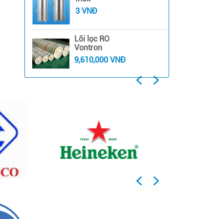
3 VNĐ
Lõi lọc RO
Vontron
9,610,000 VNĐ
Previous
Next
Previous
Next