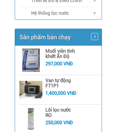
Thiết Bị Đo & Điều Chỉnh
Hệ thống lọc nước
Sản phẩm bán chạy
Muối viên tinh
khiết Ấn Độ
297,000 VNĐ
Van tự động
F71P1
1,400,000 VNĐ
Lõi lọc nước
RO
250,000 VNĐ