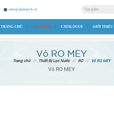
sales@anphatech.vn
TRANG CHỦ
SẢN PHẨM
CATALOGUE
GIỚI THIỆU
Vỏ RO MEY
Trang chủ
//
Thiết Bị Lọc Nước
//
RO
//
Vỏ RO MEY
Vỏ RO MEY