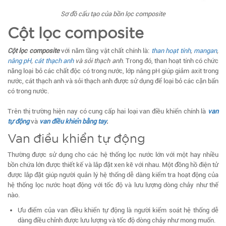
Sơ đồ cấu tạo của bồn lọc composite
Cột lọc composite
Cột lọc composite
với năm tầng vật chất chính là:
than hoạt tính
,
mangan
,
nâng pH
,
cát thạch anh
và sỏi thạch anh
. Trong đó, than hoạt tính có chức
năng loại bỏ các chất độc có trong nước, lớp nâng pH giúp giảm axit trong
nước, cát thạch anh và sỏi thạch anh được sử dụng để loại bỏ các cặn bẩn
có trong nước.
Trên thị trường hiện nay có cung cấp hai loại van điều khiển chính là
van
tự động
và
van điều khiển bằng tay
.
Van điều khiển tự động
Thường được sử dụng cho các hệ thống lọc nước lớn với một hay nhiều
bồn chứa lớn được thiết kế và lắp đặt xen kẽ với nhau. Một đồng hồ điện tử
được lắp đặt giúp người quản lý hệ thống dễ dàng kiểm tra hoạt động của
hệ thống lọc nước hoạt động với tốc độ và lưu lượng dòng chảy như thế
nào.
Ưu điểm của van điều khiển tự động là người kiểm soát hệ thống dễ
dàng điều chỉnh được lưu lượng và tốc độ dòng chảy như mong muốn.