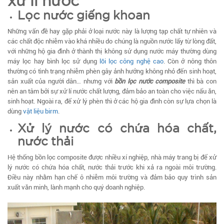
xử lí nước
Lọc nước giếng khoan
Những vấn đề hay gặp phải ở loại nước này là lượng tạp chất tự nhiên và
các chất độc nhiễm vào khá nhiều do chúng là nguồn nước lấy từ lòng đất,
với những hộ gia đình ở thành thị không sử dụng nước máy thường dùng
máy lọc hay bình lọc sử dụng
lõi lọc công nghệ cao
. Còn ở nông thôn
thường có tình trạng nhiễm phèn gây ảnh hưởng không nhỏ đến sinh hoạt,
sản xuất của người dân… nhưng với
bồn lọc nước composite
thì bà con
nên an tâm bởi sự xử lí nước chất lượng, đảm bảo an toàn cho việc nấu ăn,
sinh hoạt. Ngoài ra, để xử lý phèn thì ở các hộ gia đình còn sự lựa chọn là
dùng
vật liệu birm
.
Xử lý nước có chứa hóa chất,
nước thải
Hệ thống bồn lọc composite được nhiều xí nghiệp, nhà máy trang bị để xử
lý nước có chứa hóa chất, nước thải trước khi xả ra ngoài môi trường.
Điều này nhằm hạn chế ô nhiễm môi trường và đảm bảo quy trình sản
xuất văn minh, lành mạnh cho quý doanh nghiệp.