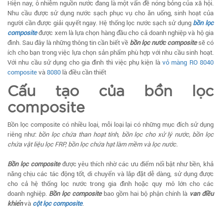
Hiện nay, ô nhiễm nguồn nước đang là một vấn đề nóng bỏng của xã hội.
Nhu cầu được sử dụng nước sạch phục vụ cho ăn uống, sinh hoạt của
người cần được giải quyết ngay. Hệ thống lọc nước sạch sử dụng
bồn lọc
composite
được xem là lựa chọn hàng đầu cho cả doanh nghiệp và hộ gia
đình. Sau đây là những thông tin cần biết về
bồn lọc nước composite
sẽ có
ích cho bạn trong việc lựa chọn sản phẩm phù hợp với nhu cầu sinh hoạt.
Với nhu cầu sử dụng cho gia đình thì việc phụ kiện là
vỏ màng RO 8040
composite
và
8080
là điều cần thiết
Cấu tạo của bồn lọc
composite
Bồn lọc composite có nhiều loại, mỗi loại lại có những mục đích sử dụng
riêng như:
bồn lọc chứa than hoạt tính, bồn lọc cho xử lý nước, bồn lọc
chứa vật liệu lọc FRP, bồn lọc chứa hạt làm mềm và lọc nước.
Bồn lọc composite
được yêu thích nhờ các ưu điểm nổi bật như bền, khả
năng chịu các tác động tốt, di chuyển và lắp đặt dễ dàng, sử dụng được
cho cả hệ thống lọc nước trong gia đình hoặc quy mô lớn cho các
doanh nghiệp.
Bồn lọc composite
bao gồm hai bộ phận chính là
van điều
khiển
và
cột lọc composite
.