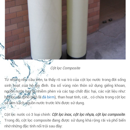
Cột lọc Composite
Từ những nhu cầu trên, ta thấy rõ vai trò của cột lọc nước trong đời sống
sinh hoạt của hộ gia đình. Đa số vùng nôn thôn sử dụng giếng khoan,
nguồn nước hay bị nhiễm phèn và các tạp chất độc hại, các vật liệu như:
hạt lọc, đá (phổ biến là
đá birm
), than hoạt tính, cát,.. có chứa trong cột lọc
sẽ làm sạch nguồn nước trước khi được sử dụng.
Cột lọc nước có 3 loại chính:
Cột lọc inox, cột lọc nhựa, cột lọc composite
.
Trong đó, cột lọc composite đang được sử dụng khá rộng rãi và phổ biến
nhờ những đặc tính nổi trội sau đây: