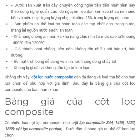
- Được sản xuất trên dây chuyền công nghệ tiên tiến nhất hiện nay
theo công nghệ quấn, các lớp nguyên liệu đan xen vào nhau nên siêu
bền và siêu nhẹ, trọng lượng nhẹ chỉ bằng 25% trong lượng cột inox.
- Sản phẩm có thể loại bỏ hoàn toàn các tạp chất cho trong nước,
mang lại nguồn nước sạch, an toàn.
- Khả năng chống ăn mòn và khả năng chịu nhiệt ở mức cao từ khoảng
-400℃ đến 1200℃.
- Giá thành phải chăng, bền nên không tốn nhiều phí bảo trì, bảo
dưỡng.
- Bề mặt trơn bóng dễ dàng vệ sinh, lưu thông dòng chảy tốt.
- Không bị gỉ sắt vì không cấu tạo từ kim loại.
Không chỉ vậy,
cột lọc nước composite
còn đa dạng về loại tha hồ cho bạn
lựa chọn để phù hợp với gia đình. Sau đây là bảng giá của cột lọc
composite cho bạn tham khảo.
Bảng giá của cột lọc
composite
Có nhiều loại cột lọc composite như:
cột lọc composite 844, 1465, 1252,
1865; cột lọc composite pentair,…
Dưới đây là bảng giá cụ thể để bạn lựa
chọn: