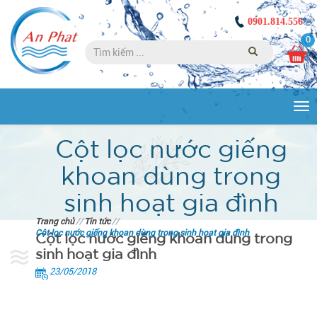
0901.814.556
0
Tog
nav
Cột lọc nước giếng
khoan dùng trong
sinh hoạt gia đình
Trang chủ
//
Tin tức
//
Cột lọc nước giếng khoan dùng trong sinh hoạt gia đình
Cột lọc nước giếng khoan dùng trong
sinh hoạt gia đình
23/05/2018