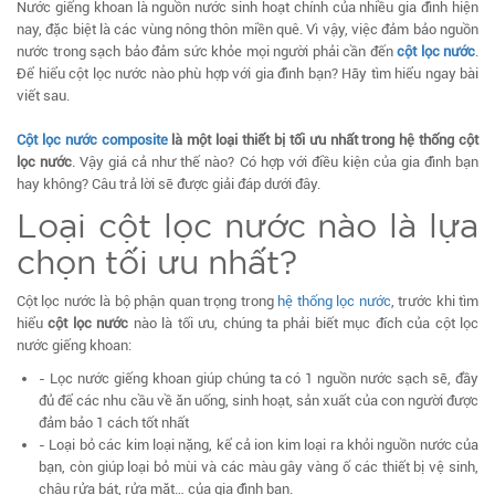
Nước giếng khoan là nguồn nước sinh hoạt chính của nhiều gia đình hiện
nay, đặc biệt là các vùng nông thôn miền quê. Vì vậy, việc đảm bảo nguồn
nước trong sạch bảo đảm sức khỏe mọi người phải cần đến
cột lọc nước
.
Để hiểu cột lọc nước nào phù hợp với gia đình bạn? Hãy tìm hiểu ngay bài
viết sau.
Cột lọc nước composite
là một loại thiết bị tối ưu nhất trong hệ thống cột
lọc nước
. Vậy giá cả như thế nào? Có hợp với điều kiện của gia đình bạn
hay không? Câu trả lời sẽ được giải đáp dưới đây.
Loại cột lọc nước nào là lựa
chọn tối ưu nhất?
Cột lọc nước là bộ phận quan trọng trong
hệ thống lọc nước
, trước khi tìm
hiểu
cột lọc nước
nào là tối ưu, chúng ta phải biết mục đích của cột lọc
nước giếng khoan:
- Lọc nước giếng khoan giúp chúng ta có 1 nguồn nước sạch sẽ, đầy
đủ để các nhu cầu về ăn uống, sinh hoạt, sản xuất của con người được
đảm bảo 1 cách tốt nhất
- Loại bỏ các kim loại nặng, kể cả ion kim loại ra khỏi nguồn nước của
bạn, còn giúp loại bỏ mùi và các màu gây vàng ố các thiết bị vệ sinh,
chậu rửa bát, rửa mặt… của gia đình bạn.