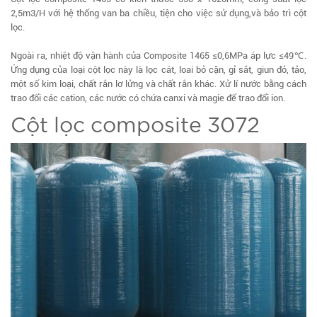
2,5m3/H với hệ thống van ba chiều, tiện cho việc sử dụng,và bảo trì cột
lọc.
Ngoài ra, nhiệt độ vận hành của Composite 1465 ≤0,6MPa áp lực ≤49℃.
Ứng dụng của loại cột lọc này là lọc cát, loai bỏ cặn, gỉ sắt, giun đỏ, tảo,
một số kim loại, chất rắn lơ lửng và chất rắn khác. Xử lí nước bằng cách
trao đổi các cation, các nước có chứa canxi và magie để trao đổi ion.
Cột lọc composite 3072