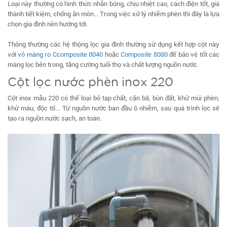
Loại này thường có hình thức nhẵn bóng, chịu nhiệt cao, cách điện tốt, giá
thành tiết kiệm, chống ăn mòn... Trong việc xử lý nhiễm phèn thì đây là lựa
chọn gia đình nên hướng tới.
Thông thường các hệ thộng lọc gia đình thường sử dụng kết hợp cột này
với
vỏ màng ro Ccomposite 8040
hoặc
Composite 8080
để bảo vệ tốt các
màng lọc bên trong, tăng cường tuổi thọ và chất lượng nguồn nước.
Cột lọc nước phèn inox 220
Cột inox mẫu 220 có thể loại bỏ tạp chất, cặn bã, bùn đất, khử mùi phèn,
khử màu, độc tố... Từ nguồn nước ban đầu ô nhiễm, sau quá trình lọc sẽ
tạo ra nguồn nước sạch, an toàn.