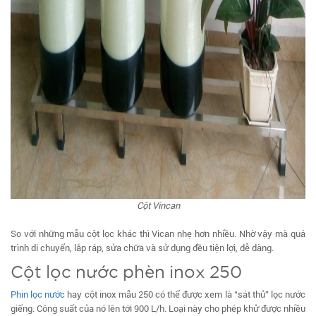
Cột Vincan
So với những mẫu cột lọc khác thì Vican nhẹ hơn nhiều. Nhờ vậy mà quá
trình di chuyển, lắp ráp, sửa chữa và sử dụng đều tiện lợi, dễ dàng.
Cột lọc nước phèn inox 250
Phin lọc nước
hay cột inox mẫu 250 có thể được xem là “sát thủ” lọc nước
giếng. Công suất của nó lên tới 900 L/h. Loại này cho phép khử được nhiều