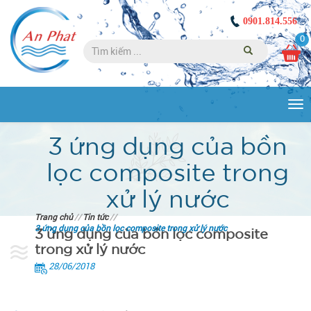
0901.814.556
0
Tog
nav
3 ứng dụng của bồn
lọc composite trong
xử lý nước
Trang chủ
//
Tin tức
//
3 ứng dụng của bồn lọc composite trong xử lý nước
3 ứng dụng của bồn lọc composite
trong xử lý nước
28/06/2018