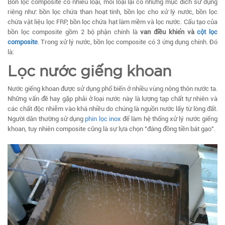
Bồn lọc composite có nhiều loại, mỗi loại lại có những mục đích sử dụng
riêng như: bồn lọc chứa than hoạt tính, bồn lọc cho xử lý nước, bồn lọc
chứa vật liệu lọc FRP, bồn lọc chứa hạt làm mềm và lọc nước. Cấu tạo của
bồn lọc composite gồm 2 bộ phận chính là
van điều khiển và
cột lọc
composite
. Trong xử lý nước, bồn lọc composite có 3 ứng dụng chính. Đó
là:
Lọc nước giếng khoan
Nước giếng khoan được sử dụng phổ biến ở nhiều vùng nông thôn nước ta.
Những vấn đề hay gặp phải ở loại nước này là lượng tạp chất tự nhiên và
các chất độc nhiễm vào khá nhiều do chúng là nguồn nước lấy từ lòng đất.
Người dân thường sử dụng
phin lọc inox
để làm hệ thống xử lý nước giếng
khoan, tuy nhiên composite cũng là sự lựa chọn "đáng đồng tiền bát gạo".