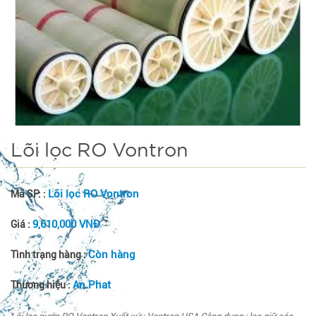
Lõi lọc RO Vontron
Lõi lọc RO Vontron
Mã SP: :
9,610,000 VNĐ
Giá :
Còn hàng
Tình trạng hàng :
An Phat
Thương hiệu :