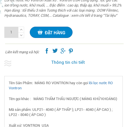
Lõi lọc nước RO Vontron Xuất xứ : Vontron USA Công dụng : lọc giữ các
ion trong nước, khử muối, ... Đặc điểm : cao áp, thấp áp, khử muối > 99,2%
Hạn dùng : tối thiểu 3 năm Tương thích với các loại màng : DOW Filmtec,
Hydranautics, TORAY, CSM,... Catalogue : xem chi tiết ở trang "Tài liệu"
ĐẶT HÀNG
Liên kết mạng xã hội:
Thông tin chi tiết
Tên Sản Phẩm: MÀNG RO VONTRON hay còn gọi
lõi lọc nước RO
Vontron
Tên gọi khác : MÀNG THẨM THẤU NGƯỢC ( MÀNG KHỬ KHOÁNG)
Mã sản phẩm: ULP21- 4040 ( ÁP THẤP ); LP21- 4040 ( ÁP CAO ) ;
LP22 - 8040 ( ÁP CAO )
Xuất xứ: VONTRON USA