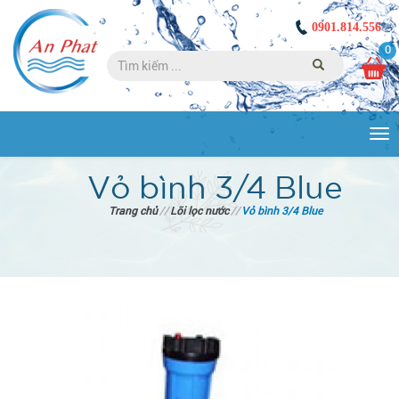
0901.814.556
0
Tog
nav
Vỏ bình 3/4 Blue
Trang chủ
//
Lõi lọc nước
//
Vỏ bình 3/4 Blue