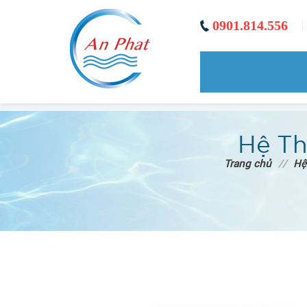
0901.814.556
|
Hệ Th
Trang chủ
//
Hệ