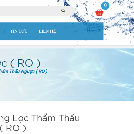
0
TIN TỨC
LIÊN HỆ
 ( RO )
hẩm Thấu Ngược ( RO )
ng Lọc Thẩm Thấu
( RO )