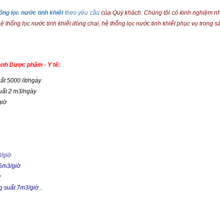
ống lọc nước tinh khiết
theo yêu cầu
của Quý khách. Chúng tôi có kinh nghiệm nhi
ệ thống lọc nước tinh khiết đóng chai, hệ thống lọc nước tinh khiết phục vụ trong s
ành Dược phẩm - Y tế:
ất 5000 lít/ngày
uất 2 m3/ngày
giờ
/giờ
5m3/giờ
ờ
 suất 7m3/giờ...