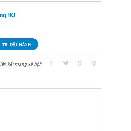
ống RO
ĐẶT HÀNG
iên kết mạng xã hội: