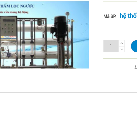
hệ th
Mã SP: :
L