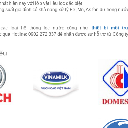
hất hiện nay với lớp vật liệu lọc đặc biệt
ông suất gia đình có khả năng xử lý Fe ,Mn, As tồn dư trong nư
ết các loại hệ thống lọc nước cũng như
thiết bị môi tr
ạc qua Hotline: 0902 272 337 để nhận được sự hỗ trợ từ Công 
iểu