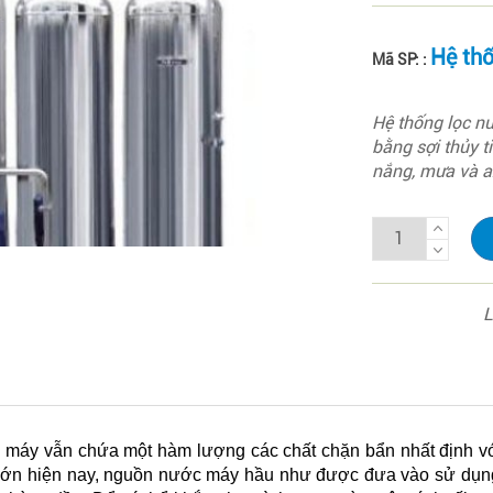
Hệ thố
Mã SP: :
Hệ thống lọc n
bằng sợi thủy 
nắng, mưa và a
L
 máy vẫn chứa một hàm lượng các chất chặn bẩn nhất định v
 lớn hiện nay, nguồn nước máy hầu như được đưa vào sử dụng