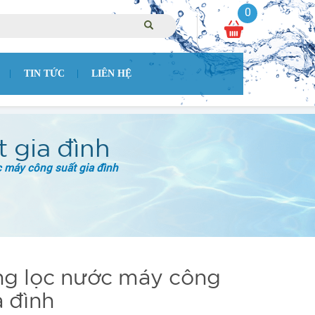
0
TIN TỨC
LIÊN HỆ
 gia đình
 máy công suất gia đình
ng lọc nước máy công
a đình