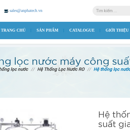
sales@anphatech.vn
TRANG CHỦ
SẢN PHẨM
CATALOGUE
GIỚI THIỆU
ng lọc nước máy công suất
hống lọc nước
//
Hệ Thống Lọc Nước RO
//
Hệ thống lọc nước
Hệ thố
suất gi