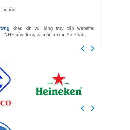
ớc nguồn
ường
khác xin vui lòng truy cập website:
ty TNHH xây dựng và môi trường An Phát.
Previous
Next
Previous
Next