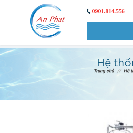
0901.814.556
|
Hệ thố
Trang chủ
//
Hệ t