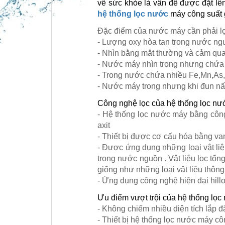
về sức khỏe là vấn đề được đặt lên
hệ thống lọc nước
máy công suất 
Đặc điểm của nước máy cần phải lọ
- Lượng oxy hòa tan trong nước ng
- Nhìn bằng mắt thường và cảm qua
- Nước máy nhìn trong nhưng chứa n
- Trong nước chứa nhiều Fe,Mn,As,
- Nước máy trong nhưng khi đun nấu
Công nghệ lọc của hệ thống lọc nư
- Hệ thống lọc nước máy bằng công
axit
- Thiết bị được cơ cấu hóa bằng va
- Được ứng dụng những loại vật liệu
trong nước nguồn . Vật liệu lọc tổn
giống như những loại vật liệu thô
- Ứng dụng công nghệ hiện đại hil
Ưu điểm vượt trội của hệ thống lọc
- Không chiếm nhiều diện tích lắp đ
- Thiết bị hệ thống lọc nước máy cô