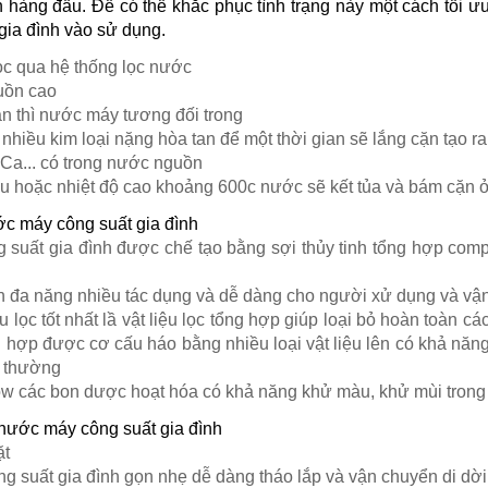
 hàng đầu. Để có thể khắc phục tình trạng này một cách tối ưu
gia đình vào sử dụng.
c qua hệ thống lọc nước
uồn cao
n thì nước máy tương đối trong
hiều kim loại nặng hòa tan để một thời gian sẽ lắng cặn tạo r
Ca... có trong nước nguồn
 hoặc nhiệt độ cao khoảng 600c nước sẽ kết tủa và bám cặn ở 
ớc máy công suất gia đình
 suất gia đình được chế tạo bằng sợi thủy tinh tổng hợp com
n đa năng nhiều tác dụng và dễ dàng cho người xử dụng và vận 
 lọc tốt nhất lầ vật liệu lọc tổng hợp giúp loại bỏ hoàn toàn 
g hợp được cơ cấu háo bằng nhiều loại vật liệu lên có khả năng
ng thường
low các bon dược hoạt hóa có khả năng khử màu, khử mùi tron
 nước máy công suất gia đình
ặt
ng suất gia đình gọn nhẹ dễ dàng tháo lắp và vận chuyển di dời