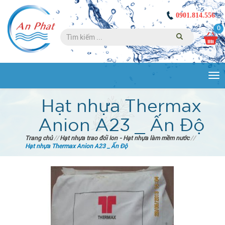
0901.814.556
0
Tog
nav
Hạt nhựa Thermax
Anion A23 _ Ấn Độ
Trang chủ
//
Hạt nhựa trao đổi Ion - Hạt nhựa làm mềm nước
//
Hạt nhựa Thermax Anion A23 _ Ấn Độ