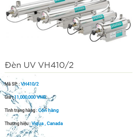
Đèn UV VH410/2
VH410/2
Mã SP: :
11,000,000 VNĐ
Giá :
Còn hàng
Tình trạng hàng :
Viqua , Canada
Thương hiệu :