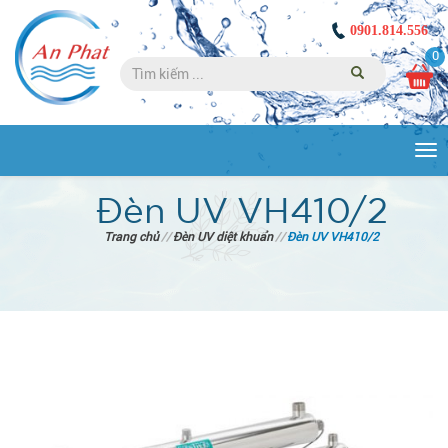
0901.814.556
0
Tog
nav
Đèn UV VH410/2
Trang chủ
//
Đèn UV diệt khuẩn
//
Đèn UV VH410/2