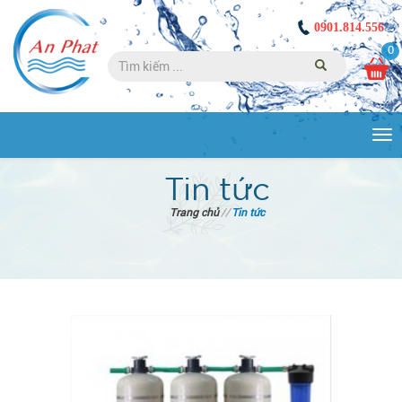
0901.814.556
0
Tog
nav
Tin tức
Trang chủ
//
Tin tức